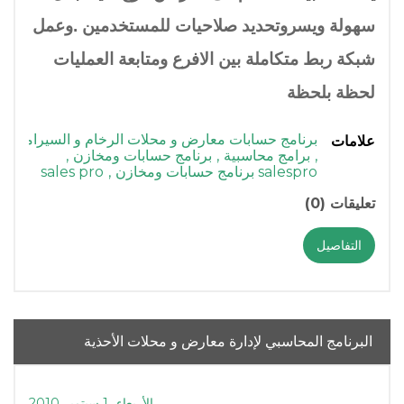
سهولة ويسروتحديد صلاحيات للمستخدمين .وعمل
شبكة ربط متكاملة بين الافرع ومتابعة العمليات
لحظة بلحظة
برنامج حسابات معارض و محلات الرخام و السيراميك
علامات
,
برامج محاسبية
,
برنامج حسابات ومخازن
,
salespro برنامج حسابات ومخازن
,
sales pro
تعليقات (0)
التفاصيل
البرنامج المحاسبي لإدارة معارض و محلات الأحذية
الأربعاء، 1 سبتمبر 2010